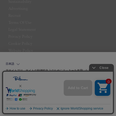
Sustainability
Advertising
Recruit
Terms Of Use
Legal Statement
Privacy Policy
Cookie Policy
Website Policy
Contact Us
日本語
当サイトでは、サイトの利便性向上のためにクッキーを使用いたします。ボタン
から同意の可否を選択してください。選択せずにページを移動した場合、クッキ
ーの使用に同意したことになります。クッキーを通じて収集する情報には「お客
クッキーポリシ
様個人を特定できる情報」は一切含まれておりません。詳細は
ー
をご確認ください。
©LITTLE LEAGUE INC.
同意する
同意しない
クッキー設定