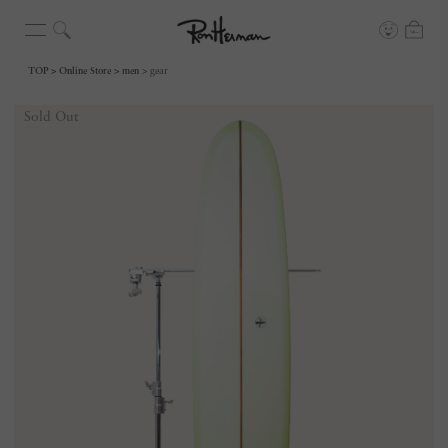
TOP
Online Store
men
gear
Sold Out