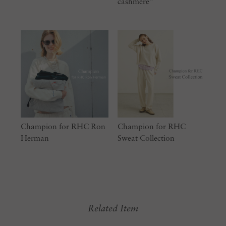
cashmere"
Champion for RHC Ron
Champion for RHC
Herman
Sweat Collection
Related Item