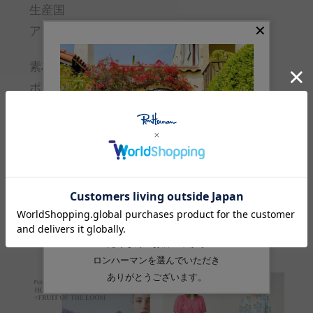
生産国
アメリカ
素材
ポリウレタン
品番
3221600033
Feature