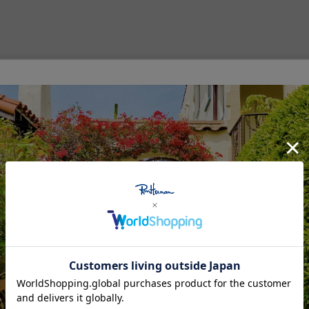
ッグボードカンパニー、THC Surfboards（ティーエイチシー サ
 ウエボ クラブ サーフボード）が正式名称であり、Huevo（ウエボ）とはスペイン
目している、70年代を思い起こさせるような派手なブラシのデザイン
えるレジェンドシェイパー達のボードデザインを参考にしながらデザイ
インするという究極のエッグボードです。
Feature