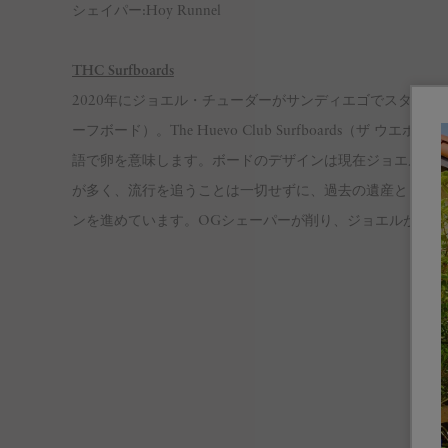
シェイパー:Hoy Runnel
THC Surfboards
2020年にジョエル・チューダーがサンディエゴでスタートしたエ
ーフボード）。The Huevo Club Surfboards（ザ
語で卵を意味します。ボードのデザインは現在ジョエルが注
が多く、流行を追うことは一切せずに、過去の遺産ともい
ンを進めています。OGシェーパーが削り、ジョエルがデザ