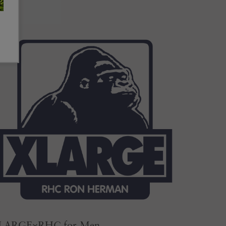
LARGE×RHC for Men