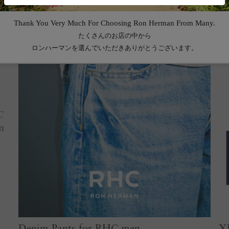
Denim Pants for RHC men
X