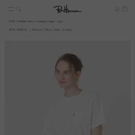
TOP
Online Store
women
tops
tops