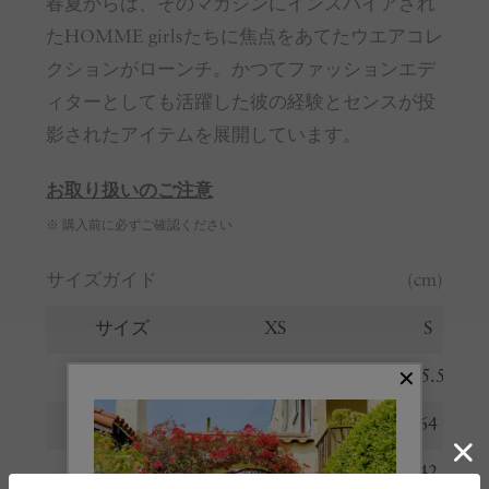
春夏からは、そのマガジンにインスパイアされ
たHOMME girlsたちに焦点をあてたウエアコレ
クションがローンチ。かつてファッションエデ
ィターとしても活躍した彼の経験とセンスが投
影されたアイテムを展開しています。
お取り扱いのご注意
※ 購入前に必ずご確認ください
サイズガイド
(cm)
サイズ
XS
S
着丈
63.5
65.5
総丈
62
64
肩幅
40.5
42