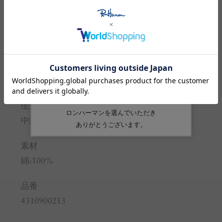
身幅
49
51
裾幅
49
51
袖丈
20
21
※サイズの詳しい説明は
こちら
。
生産国
中国
素材
綿:100%
品番
4310900213