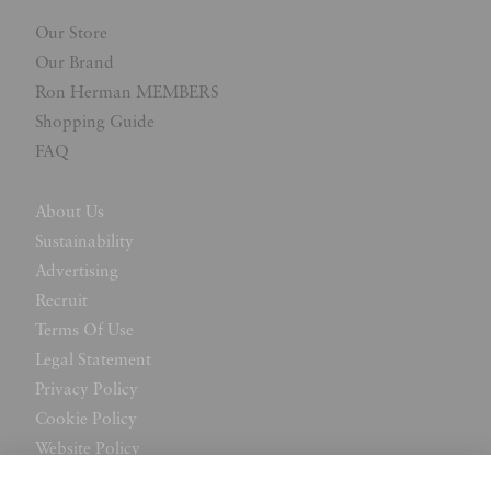
Our Store
Our Brand
Ron Herman MEMBERS
Shopping Guide
FAQ
About Us
Sustainability
Advertising
Recruit
Terms Of Use
Legal Statement
Privacy Policy
Cookie Policy
Website Policy
Contact Us