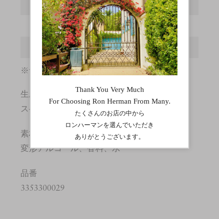
箱縦
15
箱横
10.5
箱幅
5.5
※サイズの詳しい説明は
こちら
。
生産国
スペイン
素材
変形アルコール、香料、水
品番
3353300029