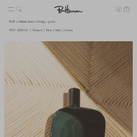
TOP
Online Store
living
goods