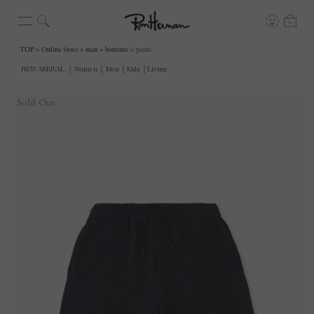
TOP
Online Store
men
bottoms
pants
Sold Out