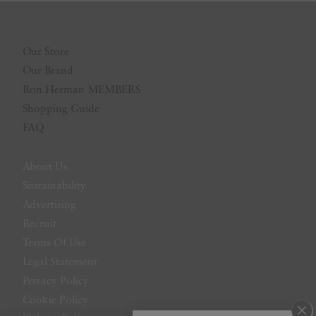
Our Store
Our Brand
Ron Herman MEMBERS
Shopping Guide
FAQ
About Us
Sustainability
Advertising
Recruit
Terms Of Use
Legal Statement
Privacy Policy
Cookie Policy