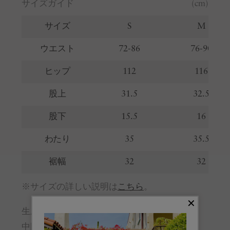
サイズガイド
(cm)
サイズ
S
M
ウエスト
72-86
76-90
ヒップ
112
116
股上
31.5
32.5
股下
15.5
16
わたり
35
35.5
裾幅
32
32
※サイズの詳しい説明は
こちら
。
生産国
中国