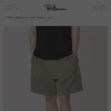
TOP
Online Store
men
bottoms
pants