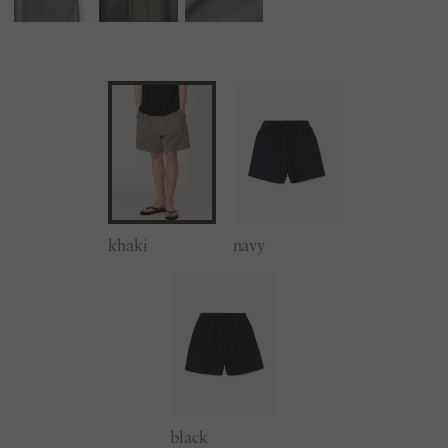
khaki
navy
black