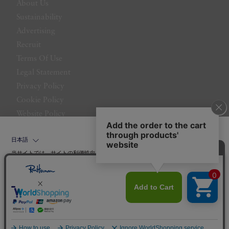
About Us
Sustainability
Advertising
Recruit
Terms Of Use
Legal Statement
Privacy Policy
Cookie Policy
Website Policy
Contact Us
日本語
当サイトでは、サイトの利便性向上のためにクッキーを使用いたします。ボタン
から同意の可否を選択してください。選択せずにページを移動した場合、クッキ
ーの使用に同意したことになります。クッキーを通じて収集する情報には「お客
クッキーポリシ
様個人を特定できる情報」は一切含まれておりません。詳細は
ー
をご確認ください。
©LITTLE LEAGUE INC.
同意する
同意しない
クッキー設定