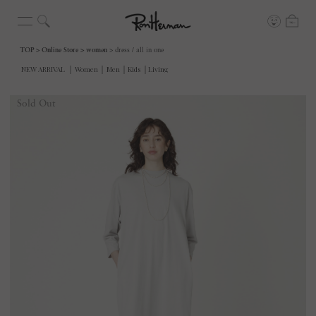
TOP
Online Store
women
dress / all in one
Sold Out