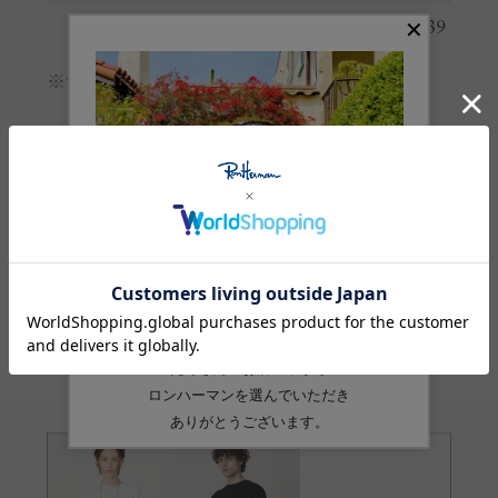
袖丈
38
39
※サイズの詳しい説明は
こちら
。
生産国
中国
素材
綿:100%
品番
4310300291