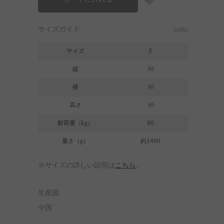
サイズガイド
(cm)
サイズ
F
縦
30
横
30
高さ
30
耐荷重（kg）
80
重さ（g）
約1400
※サイズの詳しい説明は
こちら
。
生産国
中国