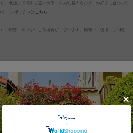
また、色違いで揃えて蓋のカラーを入れ替えるなど、お好みに合わせた
スツールボックスは
こちら
。
イロン部分に透けが生じる場合がございます。機能上、使用には問題ご
the store（オーケーザストア）。豊富な知識と経験をもち、世界中を
ェーファー）によって選び抜かれた、本・ジュエリー・装飾品・ステーショナリ
トショップです。日本では、I’M OK（アイムオーケー）へ名前を変
開しています。