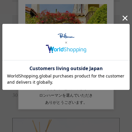
全長
12
高さ
20
幅
14
※サイズの詳しい説明は
こちら
。
生産国
ベトナム
品番
3098400131