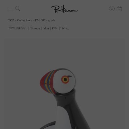
TOP
Online Store
I'M OK
goods