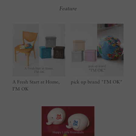
Feature
A Fresh Start at Home,
pick up brand "I'M OK"
I’M OK