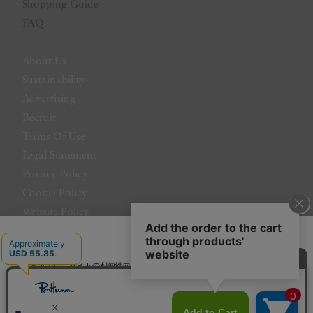
Shopping Guide
FAQ
About Us
Sustainability
Advertising
Recruit
Terms Of Use
Legal Statement
Privacy Policy
Cookie Policy
Website Policy
Contact Us
日本語
当サイトでは、サイトの利便性向上のためにクッキーを使用いたします。ボタン
から同意の可否を選択してください。選択せずにページを移動した場合、クッキ
ーの使用に同意したことになります。クッキーを通じて収集する情報には「お客
クッキーポリシ
様個人を特定できる情報」は一切含まれておりません。詳細は
ー
をご確認ください。