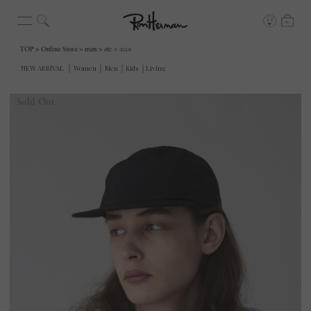
TOP
Online Store
men
etc
acce
Sold Out