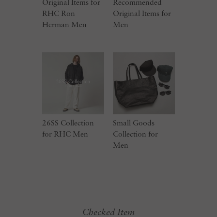
Original Items for
Recommended
RHC Ron
Original Items for
Herman Men
Men
26SS Collection
Small Goods
for RHC Men
Collection for
Men
Checked Item