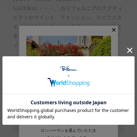
NATURAL・・・。 カリフォルニアのアクティ
ビティやマインド、ファッション、ライフスタ
イルを融合したライン。自然とコネクトしたと
きの開放感をデザイン。HappyでPeace-fulなデ
ィテールを盛り込んでいます。
お取り扱いのご注意
※ 購入前に必ずご確認ください
サイズガイド
(cm)
サイズ
F
高さ
9
つば
7