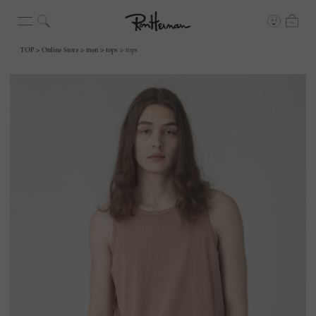
TOP
Online Store
men
tops
tops