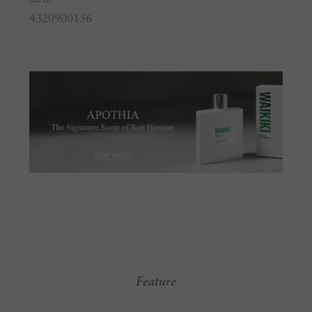
4320900156
Feature