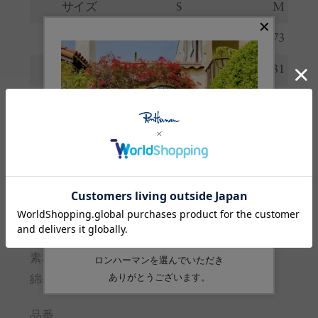
サイズ
S
M
着丈
72
73
肩幅
29
31
身幅
50.5
53
裾幅
51
54
※サイズの詳しい説明は
こちら
。
生産国
中国
素材
綿:100%
品番