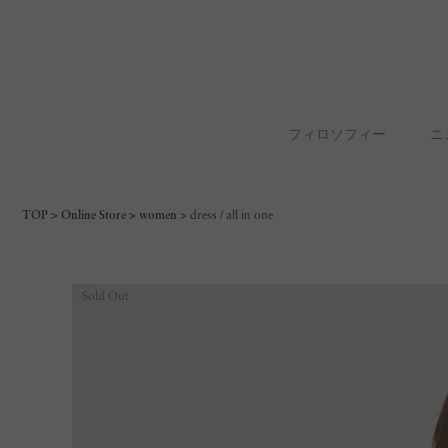
フィロソフィー
ニ
TOP
Online Store
women
dress / all in one
Sold Out