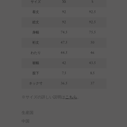
サイズ
XS
S
着丈
92
92.5
総丈
92
92.5
身幅
74.5
75.5
裄丈
47.5
50
わたり
44.5
46
裾幅
42
43.5
股下
7.5
8.5
ネック寸
36.5
37
※サイズの詳しい説明は
こちら
。
生産国
中国