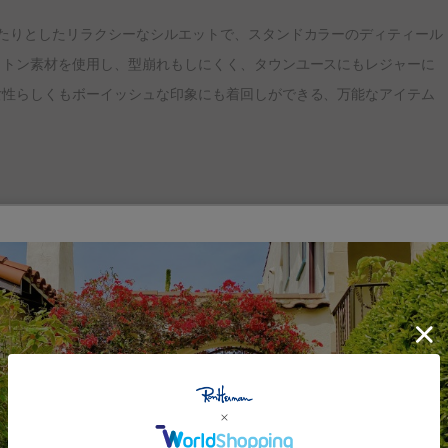
たりとしたリラクシーなシルエットで、スタンドカラーのディティール
ットン素材を使用し、型崩れもしにくく、タウンユースにもレジャーに
女性らしくもボーイッシュな印象にも着回しができる、万能なアイテム
。 カリフォルニアのアクティビティやマインド、ファッション、ライフスタイ
。HappyでPeace-fulなディテールを盛り込んでいます。