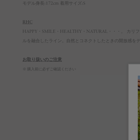
モデル身長:172cm 着用サイズ:S
RHC
HAPPY・SMILE・HEALTHY・NATURAL・・・
ルを融合したライン。自然とコネクトしたときの開放感をデザイン
お取り扱いのご注意
※ 購入前に必ずご確認ください