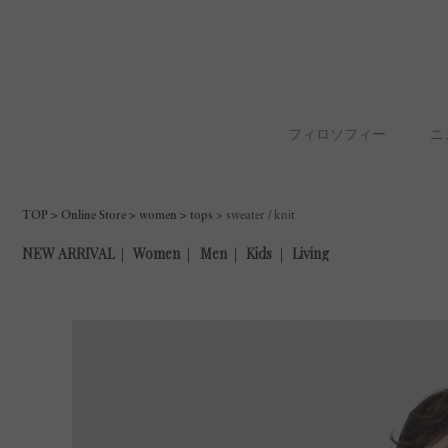
フィロソフィー
ニ
TOP
Online Store
women
tops
sweater / knit