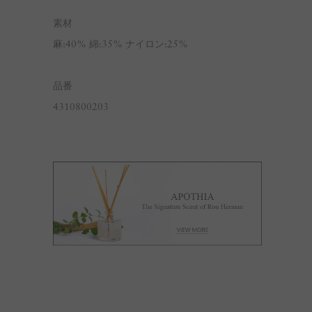
素材
麻:40% 綿:35% ナイロン:25%
品番
4310800203