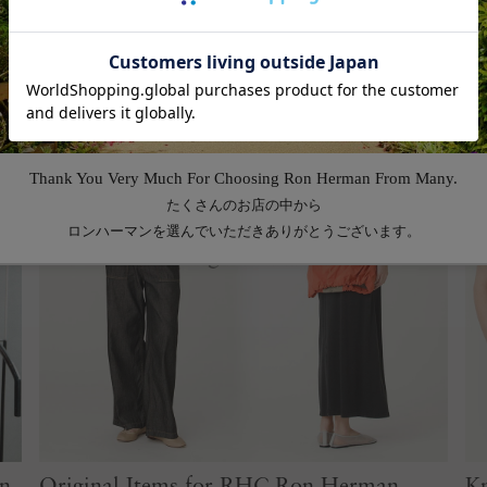
n
Original Items for RHC Ron Herman
Kn