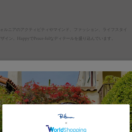
。 カリフォルニアのアクティビティやマインド、ファッション、ライフスタイ
。HappyでPeace-fulなディテールを盛り込んでいます。
Feature