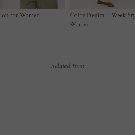
tion for Women
Color Denim 1 Week St
Women
Related Item