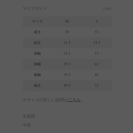
サイズガイド
(cm)
サイズ
XS
S
着丈
50
53
総丈
51.5
54.5
肩幅
53.5
55
身幅
59.5
61
裾幅
39.5
41
袖丈
49.5
52
※サイズの詳しい説明は
こちら
。
生産国
中国