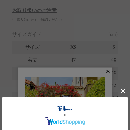
お取り扱いのご注意
※ 購入前に必ずご確認ください
サイズガイド
(cm)
サイズ
XS
S
着丈
47
48
総丈
47
48
身幅
47
52
裾幅
36
38.5
裄丈
36
38.5
※サイズの詳しい説明は
こちら
。