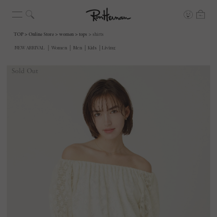
TOP
Online Store
women
tops
shirts
Sold Out