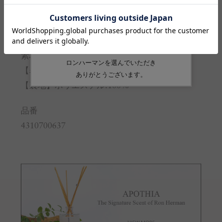
生産国
中国
素材
【表地】ナイロン:61% 綿:39%
【裏地】ポリエステル:100%
品番
4310700637