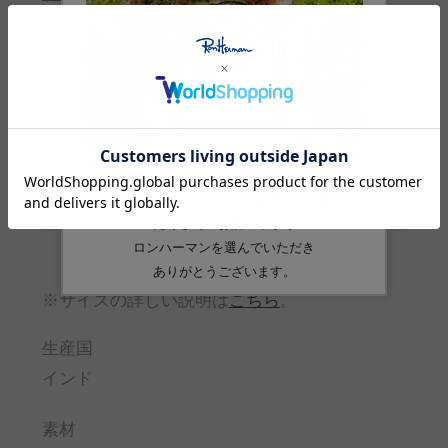
※ 購入前に必ずご確認ください
サイズガイド
(cm)
サイズ
F
ウエスト
68-78
丈
90
ヒップ
108
※サイズの詳しい説明は
こちら
。
生産国
インド
素材