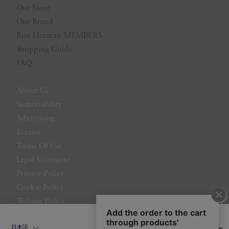
Our Store
Our Brand
Ron Herman MEMBERS
Shopping Guide
FAQ
About Us
Sustainability
Advertising
Recruit
Terms Of Use
Legal Statement
Privacy Policy
Cookie Policy
Website Policy
Contact Us
日本語