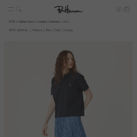
TOP
Online Store
women
bottoms
skirt