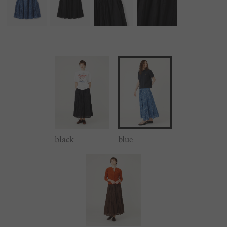
black
blue