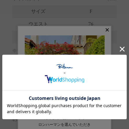
サイズ
F
ウエスト
76
丈
89
※サイズの詳しい説明は
こちら
。
生産国
中国
素材
ナイロン:61% 綿:39%
品番
4310500270