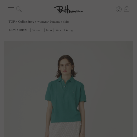
TOP
Online Store
women
bottoms
skirt