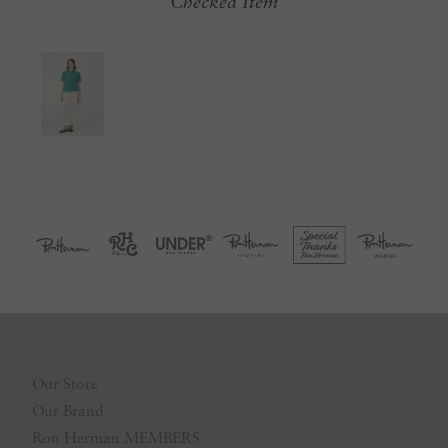
Checked Item
Our Store
Our Brand
Ron Herman MEMBERS