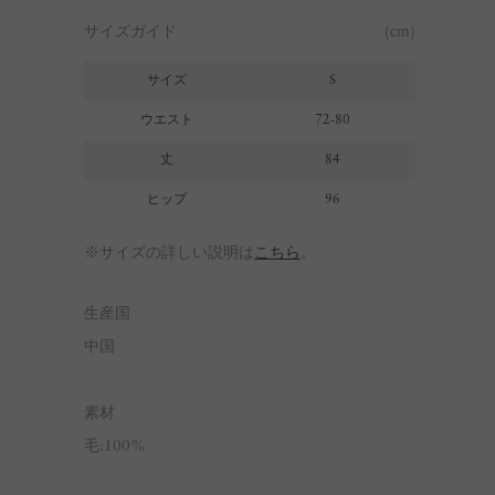
サイズガイド
(cm)
サイズ
S
ウエスト
72-80
丈
84
ヒップ
96
※サイズの詳しい説明は
こちら
。
生産国
中国
素材
毛:100%