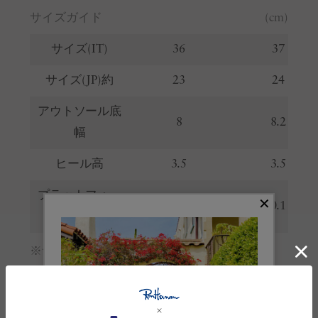
サイズガイド
(cm)
サイズ(IT)
36
37
サイズ(JP)約
23
24
アウトソール底
8
8.2
幅
ヒール高
3.5
3.5
プラットフォー
0.1
0.1
ム
※サイズの詳しい説明は
こちら
。
生産国
イタリア