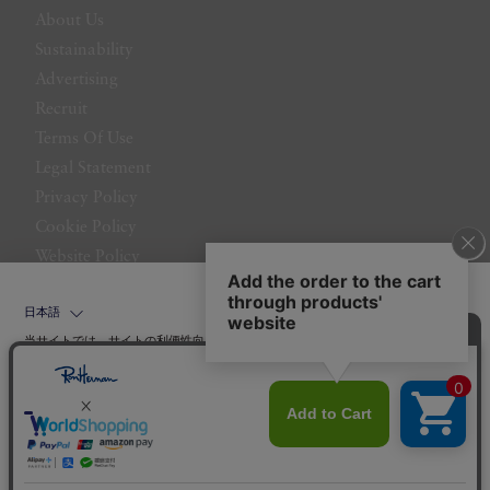
About Us
Sustainability
Advertising
Recruit
Terms Of Use
Legal Statement
Privacy Policy
Cookie Policy
Website Policy
Contact Us
日本語
当サイトでは、サイトの利便性向上のためにクッキーを使用いたします。ボタン
から同意の可否を選択してください。選択せずにページを移動した場合、クッキ
ーの使用に同意したことになります。クッキーを通じて収集する情報には「お客
クッキーポリシ
様個人を特定できる情報」は一切含まれておりません。詳細は
ー
をご確認ください。
©LITTLE LEAGUE INC.