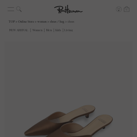
TOP
Online Store
women
shoes / bag
shoes