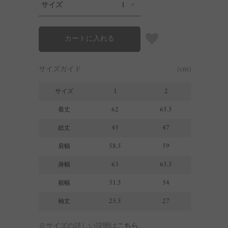
サイズ
1
カートに入れる
サイズガイド
(cm)
サイズ
1
2
着丈
62
65.5
総丈
45
47
肩幅
58.5
59
身幅
63
65.5
裾幅
51.5
54
袖丈
25.5
27
※サイズの詳しい説明は
こちら
。