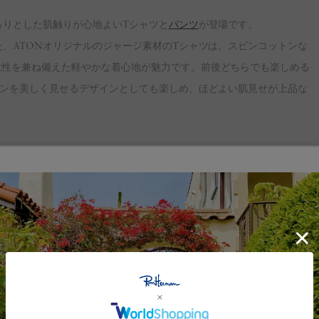
さらりとした肌触りが心地よいTシャツと
パンツ
が登場です。
た、ATONオリジナルのジャージ素材のTシャツは、スビンコットンな
乾性を兼ね備えた軽やかな着心地が魅力です。前後どちらでも楽しめる
インを美しく見せるデザインとしても楽しめ、ほどよい肌見せが上品な
ドに、デザインから生産のすべての過程において、“ていねい”をカタチ
でを指すA to N。生産者との密なコミュニケーションを大事にしながら、
いう思いが込められています。ウェアはスタンダードに見えて、着用し
底研究した上でのデザインが、ストレスフリーな着心地を実現していま