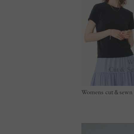
Womens cut＆sewn C