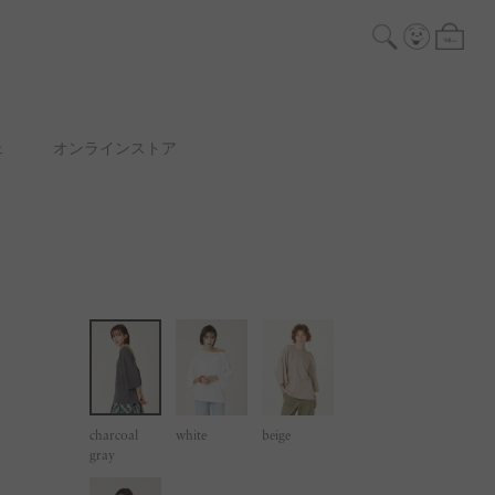
ェ
オンラインストア
charcoal
white
beige
gray