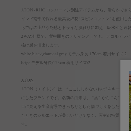
ATON×RHC ロンハーマン別注アイテムから、滑らかで
インド南部で採れる最高級綿花“スビンコットン”を使用し
らではの上品な艶感とドライな肌触りに加え、吸水性と速
2WAY仕様で、背中開きのデザインとしても、デコルテラ
抜け感を演出します。
white,black,charcoal gray モデル身長:170cm 着用サイズ:2
beige モデル身長:173cm 着用サイズ:2
ATON
ATON（エイトン）は、“ここにしかないもの”をキーワー
にしたブランドです。名前の由来は、 “あ” から “ん” ま
目に見える生産背景できっちりとした物づくりをしたいと
たときのシルエットが美しいだけでなく、素材の特質を徹
す。