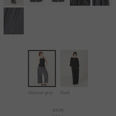
charcoal gray
black
ATON
エイトン