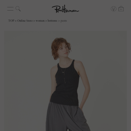
TOP
Online Store
women
bottoms
pants