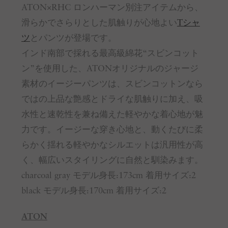
ATON×RHC ロンハーマン別注アイテムから、
滑らかでさらりとした肌触りが心地よい
Tシャ
ツ
とパンツが登場です。
インド南部で採れる最高級綿花“スビンコット
ン”を使用した、ATONオリジナルのジャージ
素材のイージーパンツは、スビンコットンなら
ではの上品な艶感とドライな肌触りに加え、吸
水性と速乾性を兼ね備えた軽やかな着心地が魅
力です。イージーな穿き心地と、動くたびに柔
らかく揺れる軽やかなシルエットは汎用性が高
く、幅広いスタイリングに自然と馴染みます。
charcoal gray モデル身長:173cm 着用サイズ:2
black モデル身長:170cm 着用サイズ:2
ATON