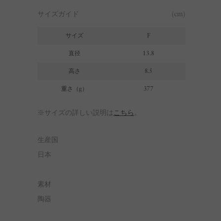
サイズガイド
(cm)
サイズ
F
直径
13.8
高さ
8.5
重さ（g）
377
※サイズの詳しい説明は
こちら
。
生産国
日本
素材
陶器