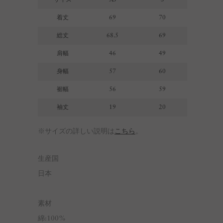
着丈
69
70
総丈
68.5
69
肩幅
46
49
身幅
57
60
裾幅
56
59
袖丈
19
20
※サイズの詳しい説明は
こちら
。
生産国
日本
素材
綿:100%