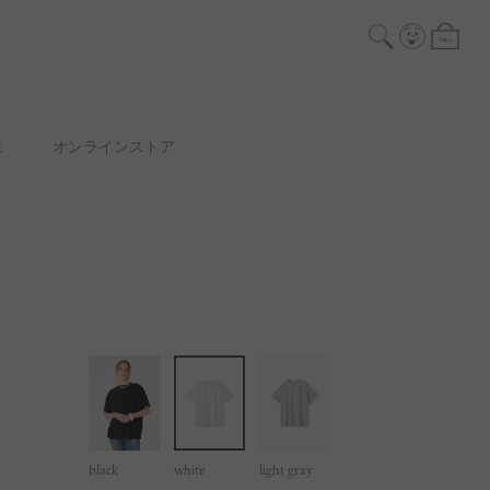
ェ
オンラインストア
black
white
light gray