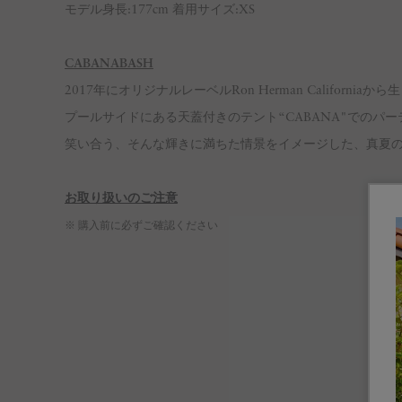
モデル身長:177cm 着用サイズ:XS
CABANABASH
2017年にオリジナルレーベルRon Herman Califor
プールサイドにある天蓋付きのテント“CABANA"でのパ
笑い合う、そんな輝きに満ちた情景をイメージした、真夏
お取り扱いのご注意
※ 購入前に必ずご確認ください