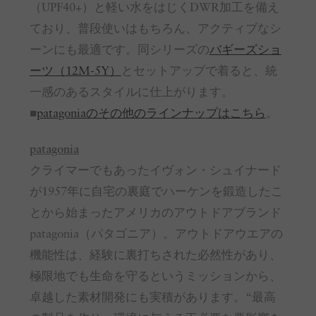
（UPF40+）と軽い水をはじくDWR加工を備え
ており、普段使いはもちろん、アクティブなシ
ーンにも最適です。同シリーズの
バギーズショ
ーツ（12M-5Y）
とセットアップで着ると、統
一感のあるスタイルに仕上がります。
■
patagoniaのその他のラインナップはこちら
。
patagonia
クライマーでもあったイヴォン・シュイナード
が1957年に自宅の裏庭でハーケンを鍛造したこ
とから始まったアメリカのアウトドアブランド
patagonia（パタゴニア）。アウトドアウエアの
機能性は、経験に裏打ちされた必然性があり、
極限地でも生命を守るというミッションから、
卓越した素材開発にも実積があります。“最高