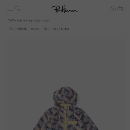
TOP
Online Store
kids
outer