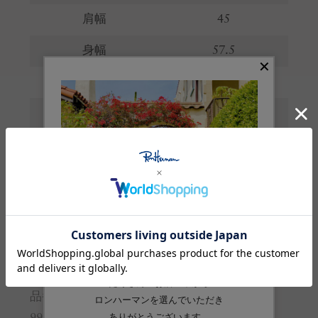
肩幅
45
身幅
57.5
裾幅
69
袖丈
58
※サイズの詳しい説明は
こちら
。
生産国
日本
素材
再生繊維（セルロース）:72% 綿:28%
品番