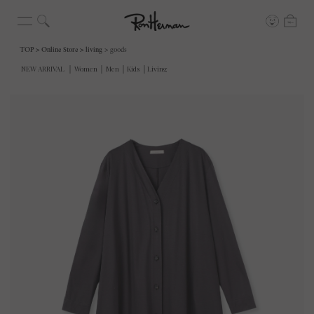
TOP
Online Store
living
goods