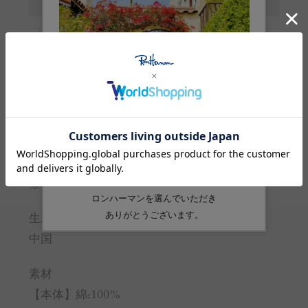
サイズ
38
着丈
53
総丈
51.5
身幅
56
裾幅
55.5
裄丈
41
※サイズの詳しい説明は
こちら
。
生産国
中国
素材
【本体】綿:100%