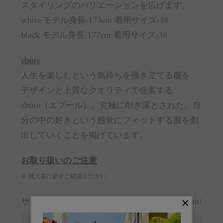
スタイリングのバリエーションを広げます。
white モデル身長:173cm 着用サイズ:38
black モデル身長:177cm 着用サイズ:38
ebure
人生を楽しむという気持ちを掻き立てる服を、
デザインと上質なクオリティで提案する
ebure（エブール）。究極に削ぎ落とされた、自
分の中の好きという感覚にフィットする服を創
出していくことを掲げています。
お取り扱いのご注意
※ 購入前に必ずご確認ください
サイズガイド
(cm)