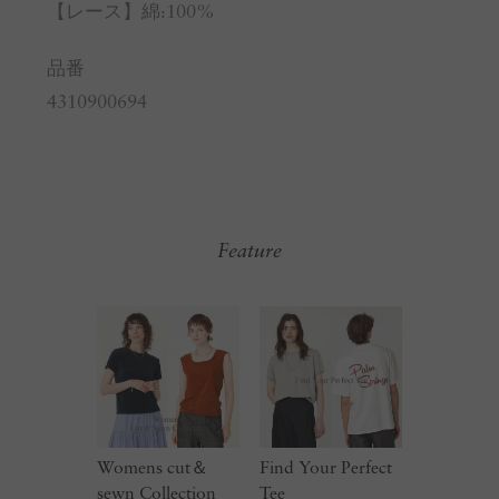
【レース】綿:100%
品番
4310900694
Feature
Womens cut＆
Find Your Perfect
sewn Collection
Tee