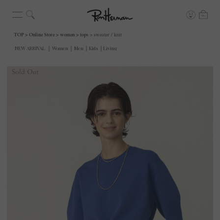
TOP
Online Store
women
tops
sweater / knit
Sold Out