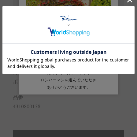
袖丈
26.5
※サイズの詳しい説明は
こちら
。
生産国
中国
素材
絹:34%
綿:34%
ポリエステル:32%
品番
4310800158