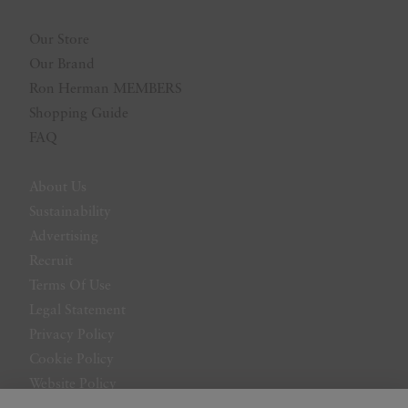
Our Store
Our Brand
Ron Herman MEMBERS
Shopping Guide
FAQ
About Us
Sustainability
Advertising
Recruit
Terms Of Use
Legal Statement
Privacy Policy
Cookie Policy
Website Policy