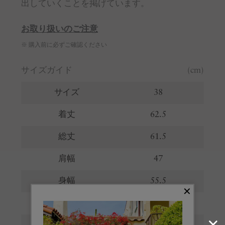
出していくことを掲げています。
お取り扱いのご注意
※ 購入前に必ずご確認ください
サイズガイド
(cm)
サイズ
38
着丈
62.5
総丈
61.5
肩幅
47
身幅
55.5
裾幅
51.5