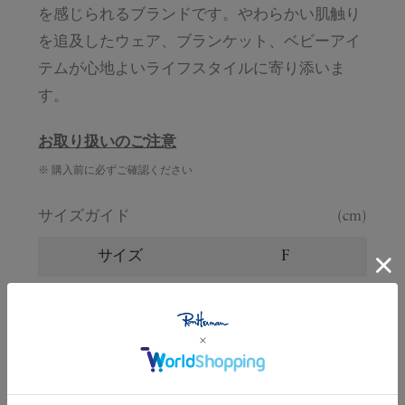
を感じられるブランドです。やわらかい肌触り
を追及したウェア、ブランケット、ベビーアイ
テムが心地よいライフスタイルに寄り添いま
す。
お取り扱いのご注意
※ 購入前に必ずご確認ください
サイズガイド
(cm)
サイズ
F
縦
85
横
77
※サイズの詳しい説明は
こちら
。