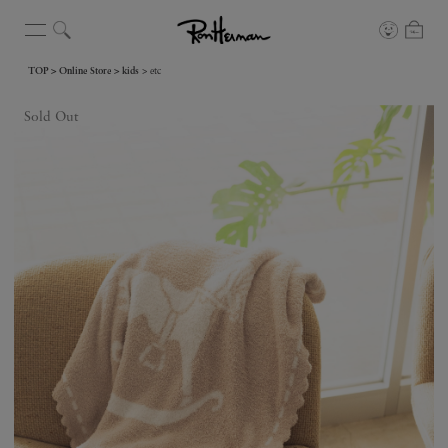
TOP
Online Store
kids
etc
Sold Out