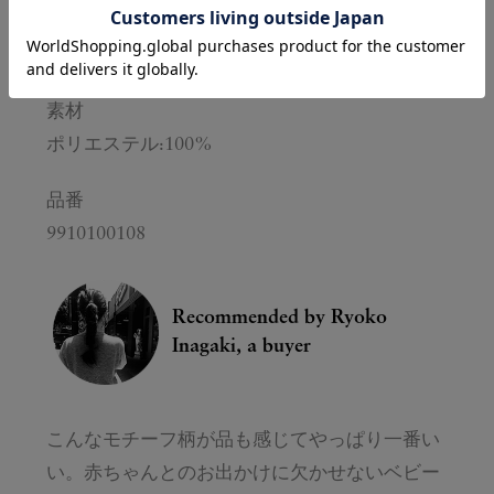
生産国
中国
素材
ポリエステル:100%
品番
9910100108
Recommended by
Ryoko
Inagaki, a buyer
こんなモチーフ柄が品も感じてやっぱり一番い
い。赤ちゃんとのお出かけに欠かせないベビー