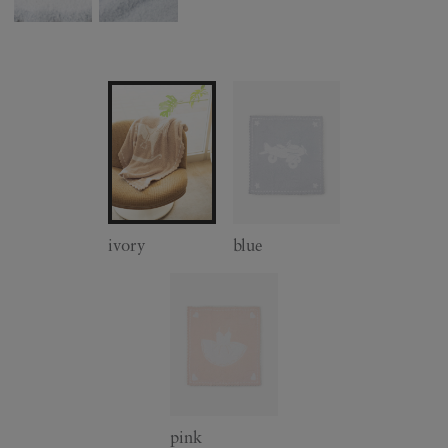
ivory
blue
pink