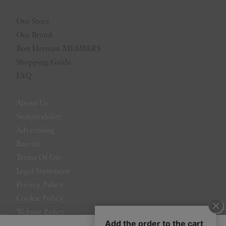
Our Store
Our Brand
Ron Herman MEMBERS
Shopping Guide
FAQ
About Us
Sustainability
Advertising
Recruit
Terms Of Use
Legal Statement
Privacy Policy
Cookie Policy
Website Policy
Contact Us