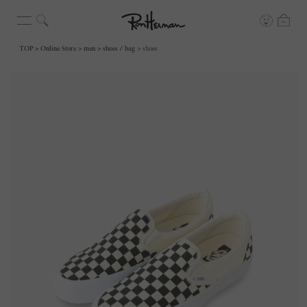
TOP
Online Store
men
shoes / bag
shoes