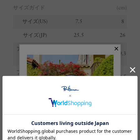
サイズガイド
(cm)
サイズ(US)
7.5
8
サイズ(JP)
25.5
26
アウトソール底
9.2
9.3
幅
プラットフォー
2.5
2.5
ム
※サイズの詳しい説明は
こちら
。
生産国
フィリピン
素材