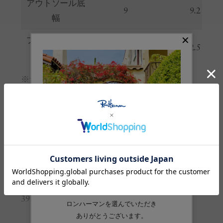
アウトソール底
9
9.2
幅
プラットフォー
2.5
2.5
ム
※サイズの詳しい説明は
こちら
。
生産国
フィリピン
素材
アッパー:キャンバス
品番
3921200003