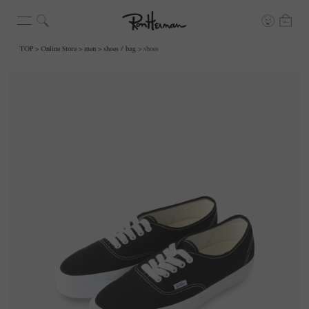
TOP
Online Store
men
shoes / bag
shoes