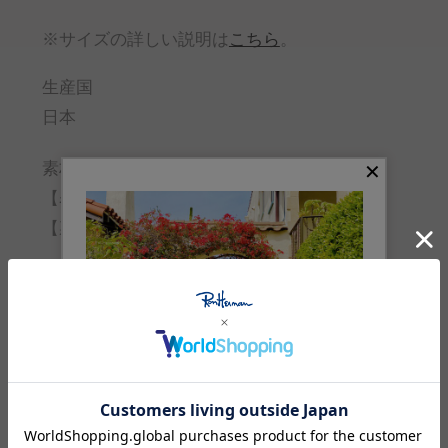
※サイズの詳しい説明は
こちら
。
生産国
日本
素材
【表地】コットン:100%
【裏地】キュプラ:100%
品番
4310500091
Feature