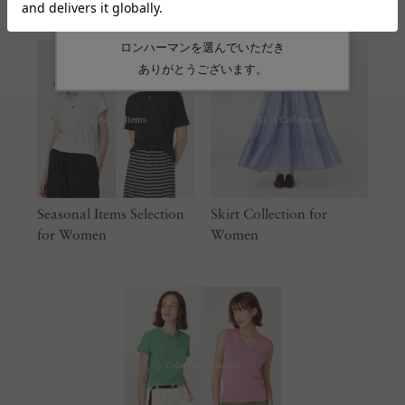
Seasonal Items Selection
Skirt Collection for
for Women
Women