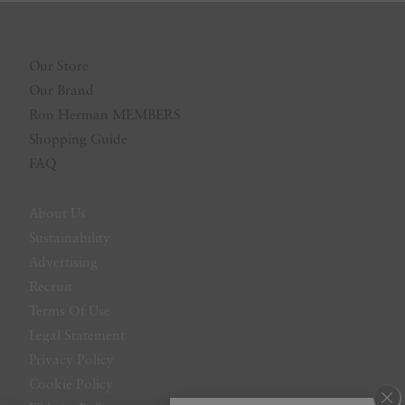
Our Store
Our Brand
Ron Herman MEMBERS
Shopping Guide
FAQ
About Us
Sustainability
Advertising
Recruit
Terms Of Use
Legal Statement
Privacy Policy
Cookie Policy