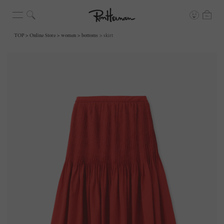
TOP
Online Store
women
bottoms
skirt