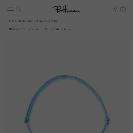
TOP
Online Store
women
jewelry