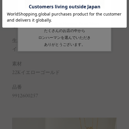
モチーフ横
0.7
全長
11.5-23
※サイズの詳しい説明は
こちら
。
生産国
インド
素材
22Kイエローゴールド
品番
9912600257