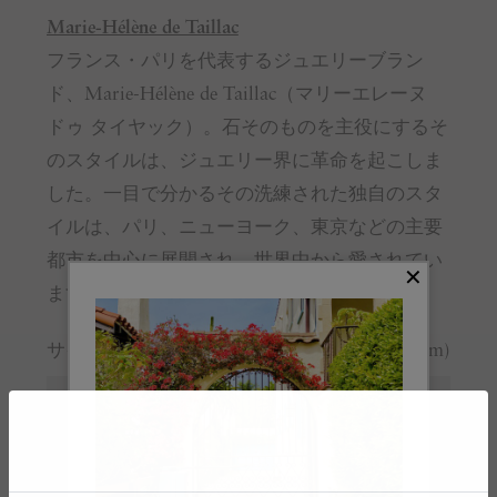
Marie-Hélène de Taillac
フランス・パリを代表するジュエリーブラン
ド、Marie-Hélène de Taillac（マリーエレーヌ
ドゥ タイヤック）。石そのものを主役にするそ
のスタイルは、ジュエリー界に革命を起こしま
した。一目で分かるその洗練された独自のスタ
イルは、パリ、ニューヨーク、東京などの主要
都市を中心に展開され、世界中から愛されてい
ます。
サイズガイド
(cm)
サイズ
F
モチーフ縦
1