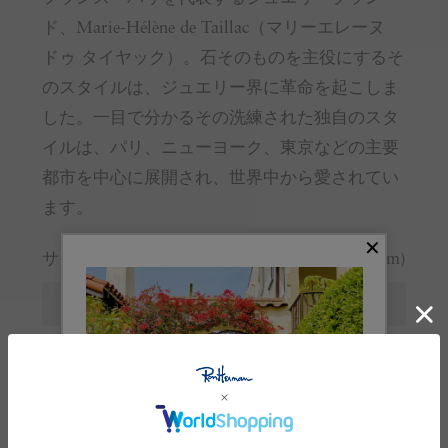
ド、Marie-Hélène de Taillac（マリーエレーヌ
ドゥ タイヤック）。石そのものを主役にするそ
のスタイルは、ジュエリー界に革命を起こしま
した。一目で分かるその洗練された独自のスタ
イルは、パリ、ニューヨーク、東京などの主要
都市を中心に展開され、世界中から愛されてい
ます。
サイズガイド
(cm)
サイズ
F
全長
2
モチーフ縦
0.3-0.7
モチーフ横
0.4-0.8