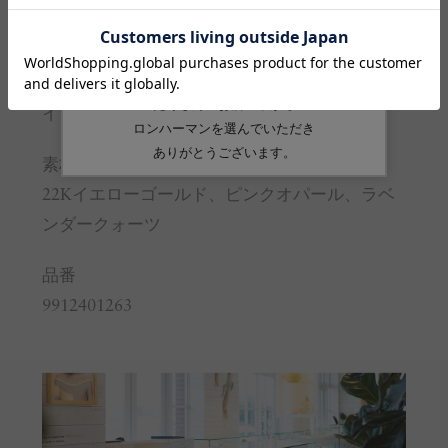
※サイズの詳しい説明は
こちら
。
生産国
インド
素材
22Kイエローゴールド、ピンクオパール、ラベ
ンダークォーツ
品番
9912401263