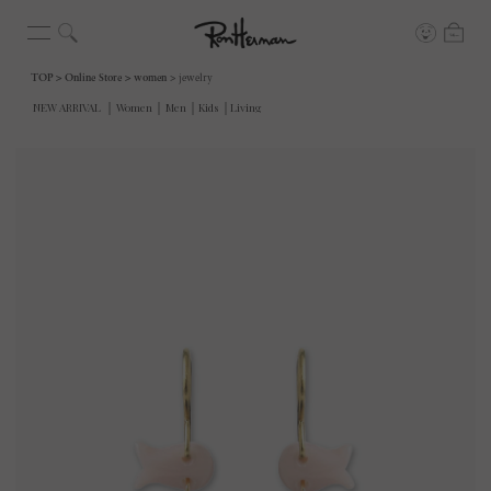
TOP
Online Store
women
jewelry