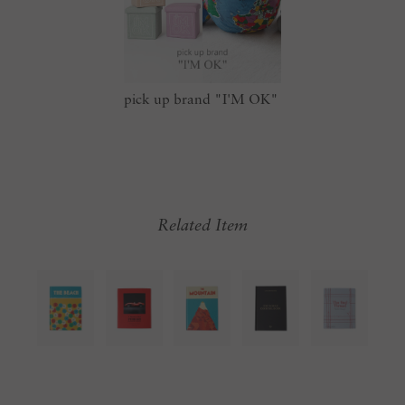
pick up brand "I'M OK"
Related Item