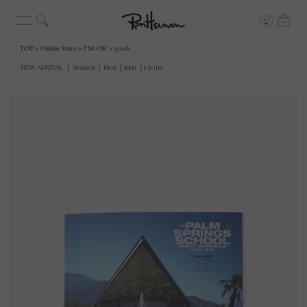
TOP
Online Store
I'M OK
goods