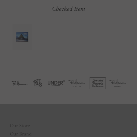
Checked Item
Our Store
Our Brand