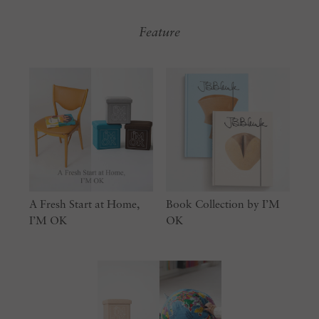
Feature
A Fresh Start at Home,
Book Collection by I’M
I’M OK
OK