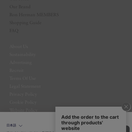
Our Brand
Ron Herman MEMBERS
Shopping Guide
FAQ
About Us
Sustainability
Advertising
Recruit
Terms Of Use
Legal Statement
Privacy Policy
Cookie Policy
Website Policy
Contact Us
日本語