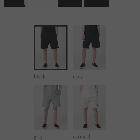
black
navy
gray
oatmeal