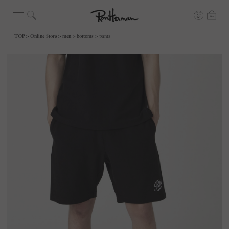
TOP
Online Store
men
bottoms
pants