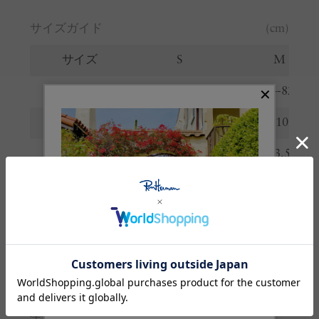
サイズガイド
(cm)
サイズ
S
M
ウエスト
69-77
74-82
ヒップ
105
110
股上
33
33.5
股下
18
19
わたり
33
34.5
裾幅
27
28
※サイズの詳しい説明は
こちら
。
生産国