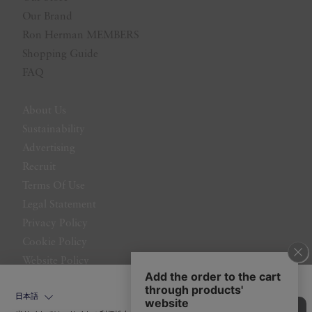
Our Brand
Ron Herman MEMBERS
Shopping Guide
FAQ
About Us
Sustainability
Advertising
Recruit
Terms Of Use
Legal Statement
Privacy Policy
Cookie Policy
Website Policy
Contact Us
日本語