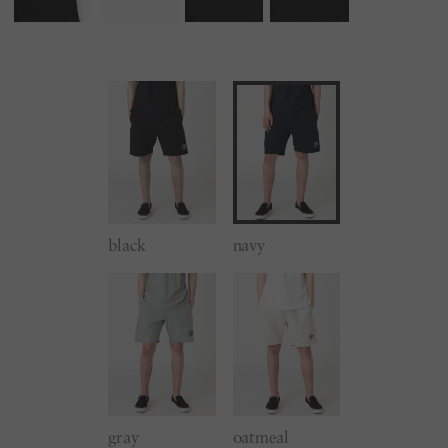
black
navy
gray
oatmeal