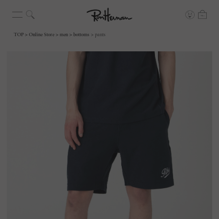
TOP
Online Store
men
bottoms
pants