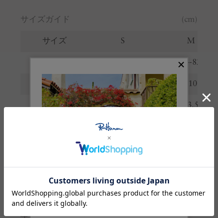
サイズガイド
(cm)
サイズ
S
M
ウエスト
69-77
74-82
ヒップ
105
110
股上
33
33.5
股下
18
19
わたり
33
34.5
裾幅
27
28
※サイズの詳しい説明は
こちら
。
生産国