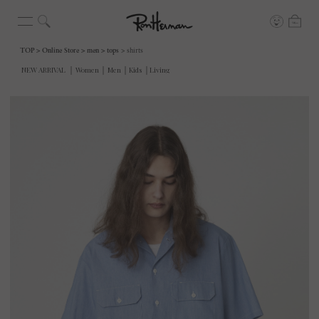
TOP
Online Store
men
tops
shirts