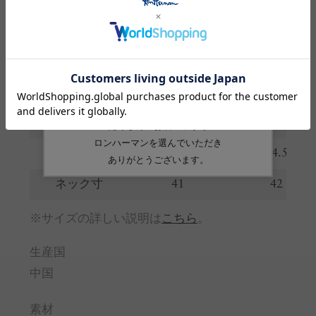
着丈
78
79.5
肩幅
45.5
48
身幅
62
63.5
裾幅
60.5
62
袖丈
23.5
24.5
ネック寸
41
42
※サイズの詳しい説明は
こちら
。
生産国
中国
素材