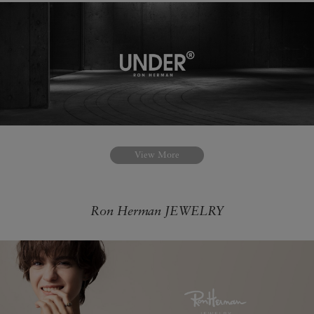
View More
Ron Herman JEWELRY