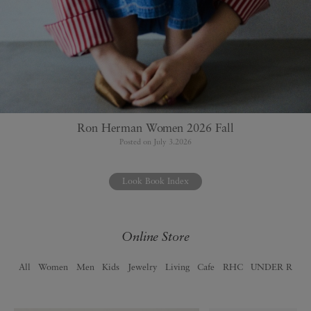
Ron Herman Women 2026 Fall
Posted on July 3.2026
Look Book Index
Online Store
All
Women
Men
Kids
Jewelry
Living
Cafe
RHC
UNDER R