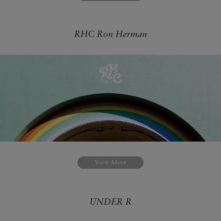
RHC Ron Herman
View More
UNDER R