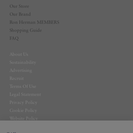
Our Store
Our Brand
Ron Herman MEMBERS
Shopping Guide
FAQ
About Us
Sustainability
Advertising
Recruit
Terms Of Use
Legal Statement
Privacy Policy
Cookie Policy
Website Policy
Contact Us