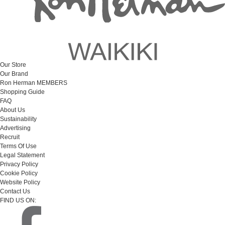
Our Store
Our Brand
Ron Herman MEMBERS
Shopping Guide
FAQ
About Us
Sustainability
Advertising
Recruit
Terms Of Use
Legal Statement
Privacy Policy
Cookie Policy
Website Policy
Contact Us
FIND US ON: