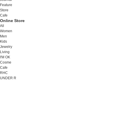
Feature
Store
Cafe
Online Store
All
Women
Men
Kids
Jewelry
Living
I'M OK
Cosme
Cafe
RHC
UNDER R