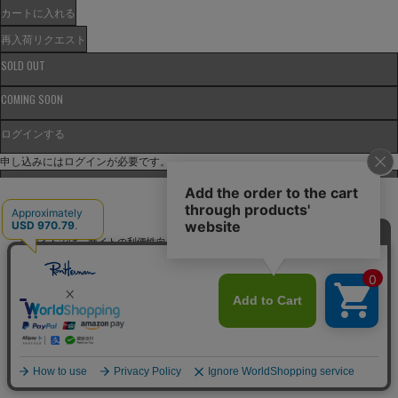
カートに入れる
再入荷リクエスト
SOLD OUT
COMING SOON
ログインする
申し込みにはログインが必要です。
抽選エントリー済み
ASK
日本語
当サイトでは、サイトの利便性向上のためにクッキーを使用いたします。ボタン
から同意の可否を選択してください。選択せずにページを移動した場合、クッキ
ーの使用に同意したことになります。クッキーを通じて収集する情報には「お客
クッキーポリシ
様個人を特定できる情報」は一切含まれておりません。詳細は
ー
をご確認ください。
現在、サイトが大変混み合っております。ご不便をおかけし申し訳ございません。
このままページを更新（リロード）せず、お待ちくださいませ。
商品が追加されました。
同意する
同意しない
クッキー設定
ショッピングバッグに進む