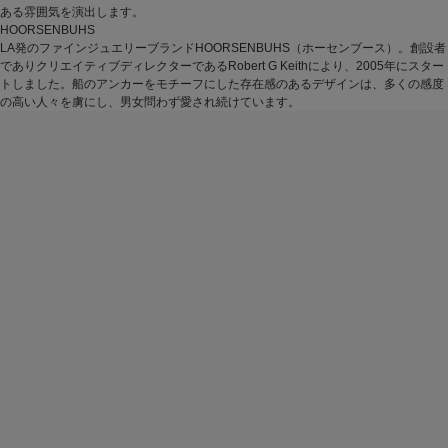
ある雰囲気を演出します。
HOORSENBUHS
LA発のファインジュエリーブランドHOORSENBUHS（ホーセンブース）。創設者
でありクリエイティブディレクターであるRobert G Keithにより、2005年にスター
トしました。船のアンカーをモチーフにした存在感のあるデザインは、多くの感度
の高い人々を虜にし、男女問わず愛され続けています。