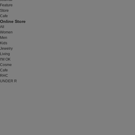
Feature
Store
Cafe
Online Store
All
Women
Men
Kids
Jewelry
Living
I'M OK
Cosme
Cafe
RHC
UNDER R