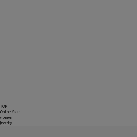
TOP
Online Store
women
jewelry