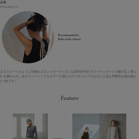
品番
9910400191
Recommended by
Reiko Aoki, a buyer
まるでコートのように羽織れるロングカーディガンは室内外問わずコーディネートの幅が広く着ら
れる優れもの。あえてベーシックなカラーを選んだのでカジュアルなのに上品な雰囲気を兼ね備え
た1枚です！
Feature