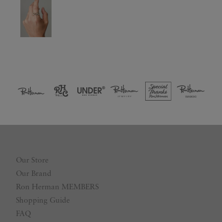
Our Store
Our Brand
Ron Herman MEMBERS
Shopping Guide
FAQ