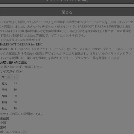
閉じる
2019FWより別注しているコートのように羽織れる着丈のロングカーディガンを、RHC ロンハーマ
ンで別注しました。大きなパッチポケットがポイントで、BAREFOOT DREAMSで長年愛され続け
ているCOZYCHIC素材の柔らかな抜群の肌触りと、あたたかさを兼ね備えた1枚です。室内外問わ
ず着られる便利さと上品な雰囲気で、ギフトにもおすすめです。
モデル身長:176cm 着用サイズ:F
BAREFOOT DREAMS for RHC
BAREFOOT DREAMS（ベアフット ドリームズ）は、カリフォルニアのマリブにて、アネット・ク
ックの家族に対する温かい愛情とデザインセンスにより創設され、オリジナルのポリマイクロファ
イバーを使用した、柔らかな肌触りを追求したウエア、ブランケット等を展開しています。
お取り扱いのご注意
※ 購入前に必ずご確認ください
サイズガイド
(cm)
サイズ
F
総丈
93
肩幅
50
身幅
60
裾幅
60
袖丈
50
※サイズの詳しい説明は
こちら
。
生産国
中国
素材
ポリエステル:100%