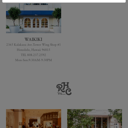
WAIKIKI
2365 Kalakaua Ave.Tower Wing Shop #1
Honolulu, Hawaii 96815
TEL 808.237.2592
Mon-Sun:9:30AM-9:30PM