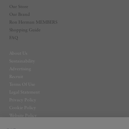
Our Store
Our Brand
Ron Herman MEMBERS
Shopping Guide
FAQ
About Us
Sustainability
Advertising
Recruit
Terms Of Use
Legal Statement
Privacy Policy
Cookie Policy
Website Policy
Contact Us