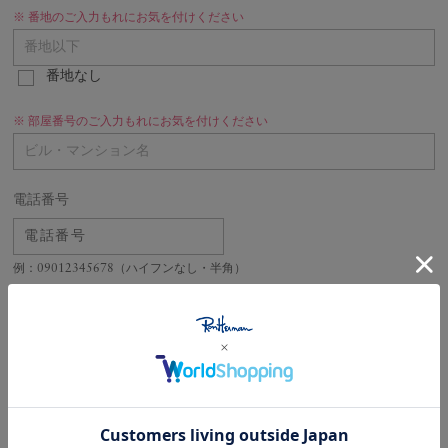
番地のご入力もれにお気を付けください
番地なし
部屋番号のご入力もれにお気を付けください
電話番号
例：09012345678（ハイフンなし・半角）
生年月日
*
／
／
性別
どちらでもない
女性
男性
無回答