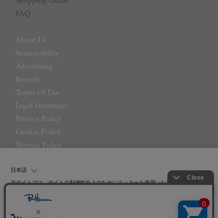
Shopping Guide
FAQ
About Us
Sustainability
Advertising
Recruit
Terms Of Use
Legal Statement
Privacy Policy
Cookie Policy
Website Policy
Contact Us
日本語
当サイトでは、サイトの利便性向上のためにクッキーを使用いたします。ボタン
から同意の可否を選択してください。選択せずにページを移動した場合、クッキ
ーの使用に同意したことになります。クッキーを通じて収集する情報には「お客
クッキーポリシ
様個人を特定できる情報」は一切含まれておりません。詳細は
ー
をご確認ください。