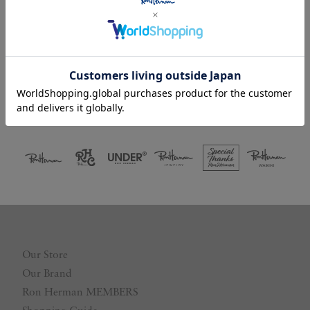
Facebookログイン
LINEログイン
Our Store
Our Brand
Ron Herman MEMBERS