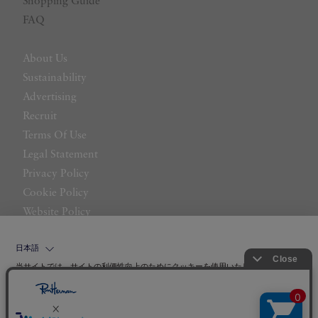
Shopping Guide
FAQ
About Us
Sustainability
Advertising
Recruit
Terms Of Use
Legal Statement
Privacy Policy
Cookie Policy
Website Policy
Contact Us
日本語
当サイトでは、サイトの利便性向上のためにクッキーを使用いたします。ボタン
から同意の可否を選択してください。選択せずにページを移動した場合、クッキ
ーの使用に同意したことになります。クッキーを通じて収集する情報には「お客
クッキーポリシ
様個人を特定できる情報」は一切含まれておりません。詳細は
ー
をご確認ください。