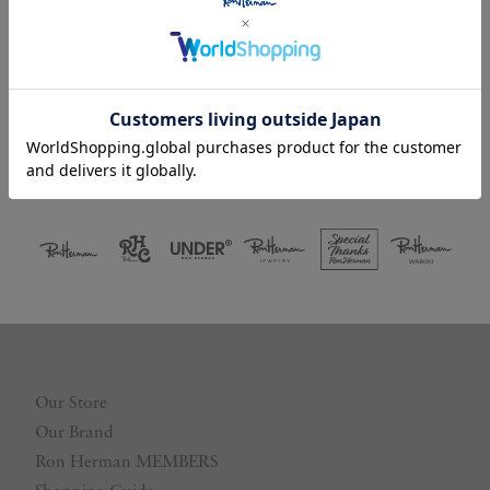
Facebookログイン
LINEログイン
Our Store
Our Brand
Ron Herman MEMBERS