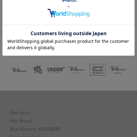
Facebookログイン
LINEログイン
Our Store
Our Brand
Ron Herman MEMBERS