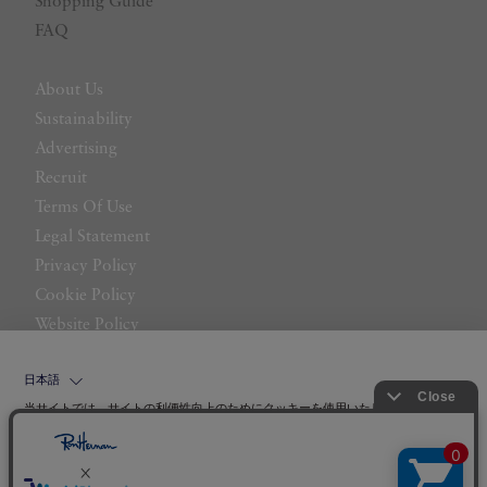
Shopping Guide
FAQ
About Us
Sustainability
Advertising
Recruit
Terms Of Use
Legal Statement
Privacy Policy
Cookie Policy
Website Policy
Contact Us
日本語
当サイトでは、サイトの利便性向上のためにクッキーを使用いたします。ボタン
から同意の可否を選択してください。選択せずにページを移動した場合、クッキ
ーの使用に同意したことになります。クッキーを通じて収集する情報には「お客
クッキーポリシ
様個人を特定できる情報」は一切含まれておりません。詳細は
ー
をご確認ください。