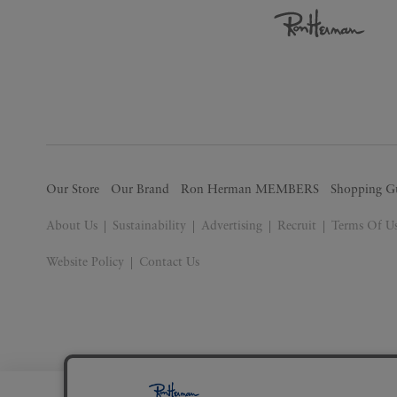
Our Store
Our Brand
Ron Herman MEMBERS
Shopping G
About Us
Sustainability
Advertising
Recruit
Terms Of U
Website Policy
Contact Us