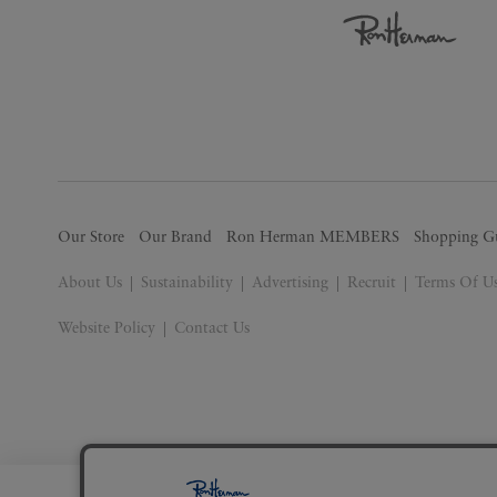
Our Store
Our Brand
Ron Herman MEMBERS
Shopping G
About Us
Sustainability
Advertising
Recruit
Terms Of U
Website Policy
Contact Us