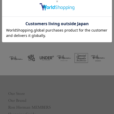
Facebookログイン
LINEログイン
Our Store
Our Brand
Ron Herman MEMBERS