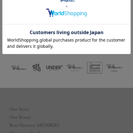
Facebookログイン
LINEログイン
Our Store
Our Brand
Ron Herman MEMBERS