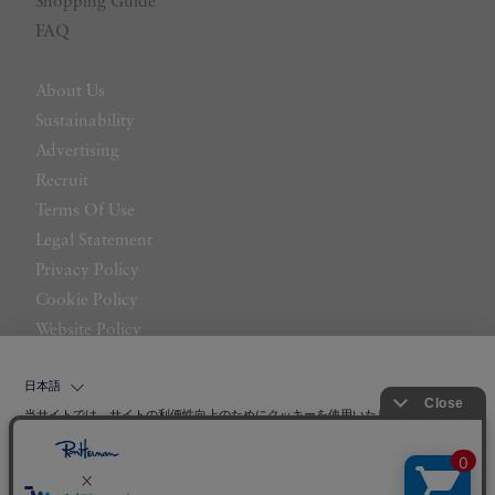
Shopping Guide
FAQ
About Us
Sustainability
Advertising
Recruit
Terms Of Use
Legal Statement
Privacy Policy
Cookie Policy
Website Policy
Contact Us
日本語
当サイトでは、サイトの利便性向上のためにクッキーを使用いたします。ボタン
から同意の可否を選択してください。選択せずにページを移動した場合、クッキ
ーの使用に同意したことになります。クッキーを通じて収集する情報には「お客
クッキーポリシ
様個人を特定できる情報」は一切含まれておりません。詳細は
ー
をご確認ください。