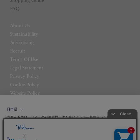
Shopping Guide
FAQ
About Us
Sustainability
Advertising
Recruit
Terms Of Use
Legal Statement
Privacy Policy
Cookie Policy
Website Policy
Contact Us
日本語
当サイトでは、サイトの利便性向上のためにクッキーを使用いたします。ボタン
から同意の可否を選択してください。選択せずにページを移動した場合、クッキ
ーの使用に同意したことになります。クッキーを通じて収集する情報には「お客
クッキーポリシ
様個人を特定できる情報」は一切含まれておりません。詳細は
ー
をご確認ください。