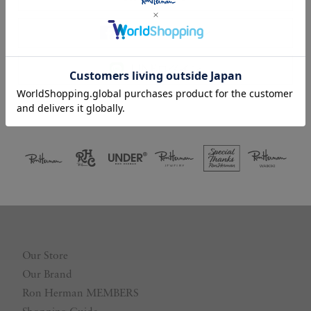
Facebookログイン
LINEログイン
Our Store
Our Brand
Ron Herman MEMBERS